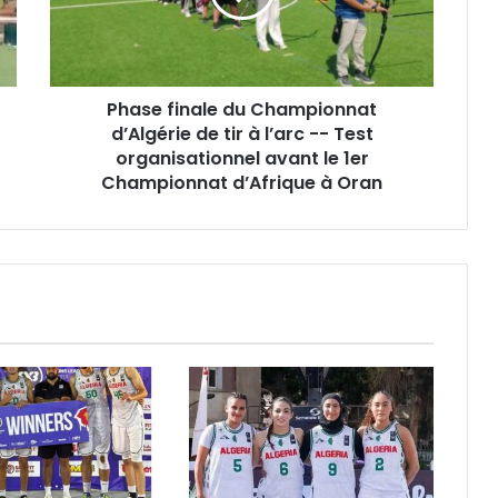
de
tir
à
l’arc
Phase finale du Championnat
-
-
d’Algérie de tir à l’arc -- Test
Test
organisationnel avant le 1er
organisationnel
Championnat d’Afrique à Oran
avant
le
1er
Championnat
d’Afrique
à
Oran