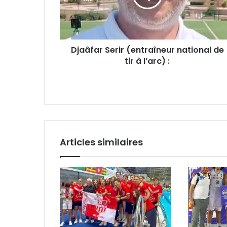
tir
à
l’arc)
:
Djaâfar Serir (entraîneur national de
tir à l’arc) :
Articles similaires