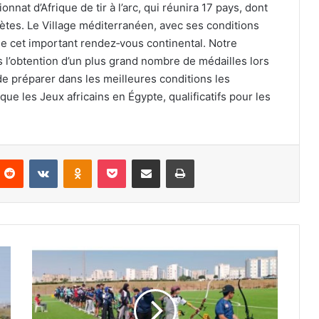
nat d’Afrique de tir à l’arc, qui réunira 17 pays, dont
lètes. Le Village méditerranéen, avec ses conditions
de cet important rendez‑vous continental. Notre
és l’obtention d’un plus grand nombre de médailles lors
de préparer dans les meilleures conditions les
que les Jeux africains en Égypte, qualificatifs pour les
nterest
Reddit
VKontakte
Odnoklassniki
Pocket
Partager par email
Imprimer
Phase
finale
du
Championnat
d’Algérie