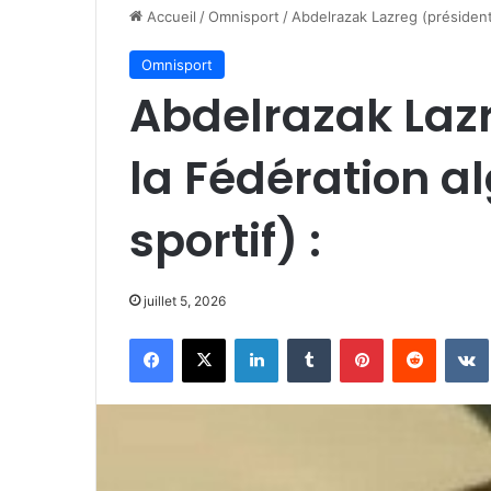
Accueil
/
Omnisport
/
Abdelrazak Lazreg (président 
Omnisport
Abdelrazak Lazr
la Fédération al
sportif) :
juillet 5, 2026
Facebook
X
Linkedin
Tumblr
Pinterest
Reddit