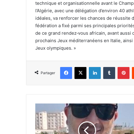
technique et organisationnelle avant le Champion
l’Algérie, avec une délégation d’environ 40 ath
idéales, va renforcer les chances de réussite 
fédération a fixé parmi ses principales priorit
de ce grand rendez‑vous africain, avant aussi 
prochains Jeux méditerranéens en Italie, ainsi 
Jeux olympiques. »
Facebook
X
Linkedin
Tumblr
Pi
Partager
Djaâfar
Serir
(entraîneur
national
de