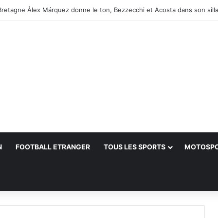
— Herbert : « McLaren sera la principale menace pour Antonelli et Me
N
FOOTBALL ETRANGER
TOUS LES SPORTS
MOTOSP
her