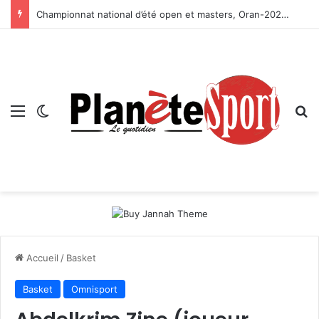
Championnat national d’été open et masters, Oran-2026 — Le CRB s’adjuge le titre
Menu
Switch skin
R
Accueil
/
Basket
Basket
Omnisport