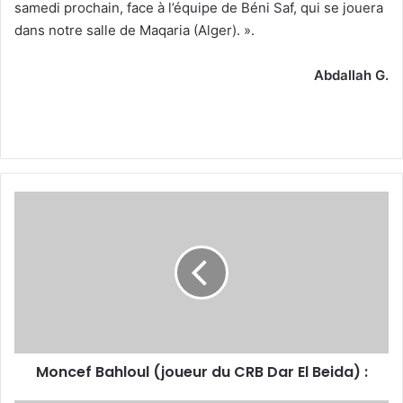
samedi prochain, face à l’équipe de Béni Saf, qui se jouera
dans notre salle de Maqaria (Alger). ».
Abdallah G.
Moncef
Bahloul
(joueur
du
CRB
Dar
El
Beida)
:
Moncef Bahloul (joueur du CRB Dar El Beida) :