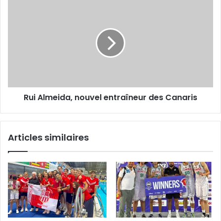
Rui
Almeida,
nouvel
entraîneur
des
Canaris
Rui Almeida, nouvel entraîneur des Canaris
Articles similaires