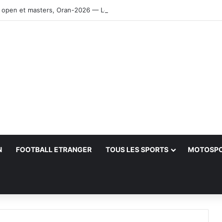
 open et masters, Oran-2026 — Le CRB s’adjuge le titre
N
FOOTBALL ETRANGER
TOUS LES SPORTS
MOTOSP
her