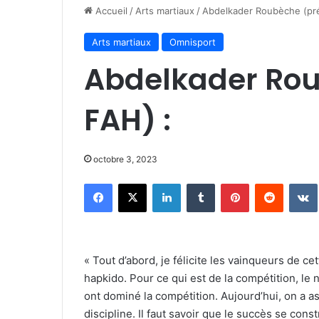
Accueil
/
Arts martiaux
/
Abdelkader Roubèche (pré
Arts martiaux
Omnisport
Abdelkader Rou
FAH) :
octobre 3, 2023
Facebook
X
Linkedin
Tumblr
Pinterest
Reddit
« Tout d’abord, je félicite les vainqueurs de c
hapkido. Pour ce qui est de la compétition, le 
ont dominé la compétition. Aujourd’hui, on a as
discipline. Il faut savoir que le succès se co