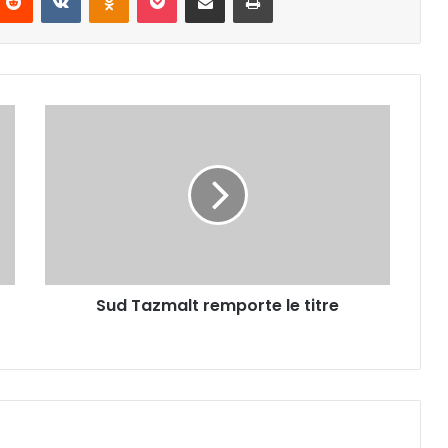
Sud
Tazmalt
remporte
le
titre
Sud Tazmalt remporte le titre