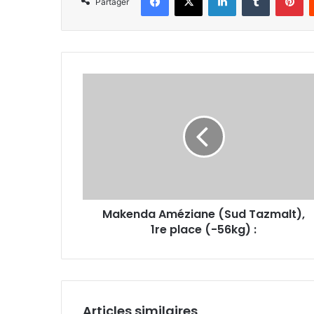
Partager
Makenda
Améziane
(Sud
Tazmalt),
1re
place
(-56kg) :
Makenda Améziane (Sud Tazmalt),
1re place (-56kg) :
Articles similaires