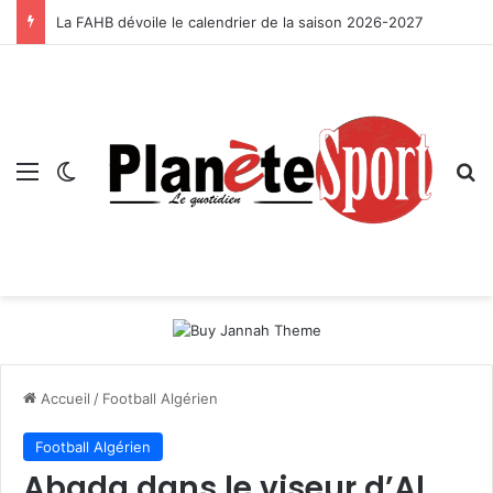
La FAHB dévoile le calendrier de la saison 2026-2027
Menu
Switch skin
R
Accueil
/
Football Algérien
Football Algérien
Abada dans le viseur d’Al