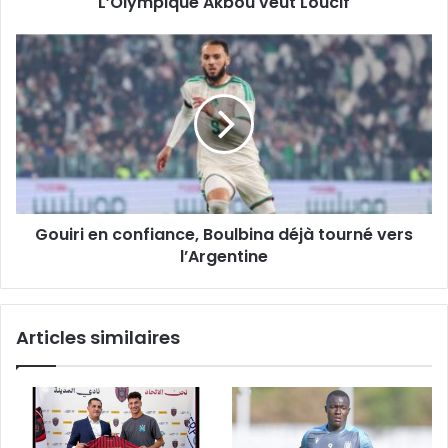
L’Olympique Akbou veut Loucif
Gouiri
en
confiance,
Boulbina
déjà
tourné
vers
l’Argentine
Gouiri en confiance, Boulbina déjà tourné vers
l’Argentine
Articles similaires