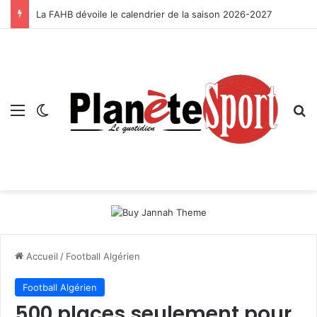
La FAHB dévoile le calendrier de la saison 2026-2027
Menu
Switch skin
R
Accueil
/
Football Algérien
Football Algérien
500 places seulement pour