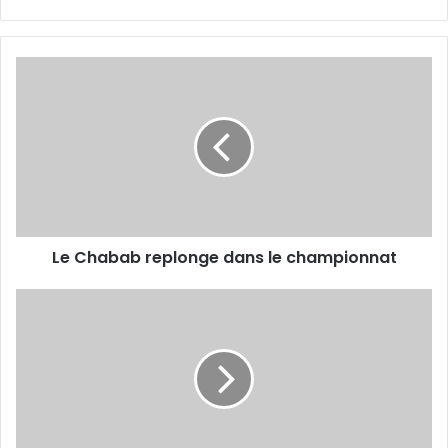
Le
Chabab
replonge
dans
le
championnat
Le Chabab replonge dans le championnat
Le
«
Général
»
s'exprime
sur
les
équipes