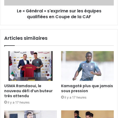
qualifiées
Le « Général » s'exprime sur les équipes
en
Coupe
qualifiées en Coupe de la CAF
de
la
CAF
Articles similaires
USMA Ramdaoui, le
Kamagaté plus que jamais
nouveau défi d’un buteur
sous pression
très attendu
il y a 17 heures
il y a 17 heures