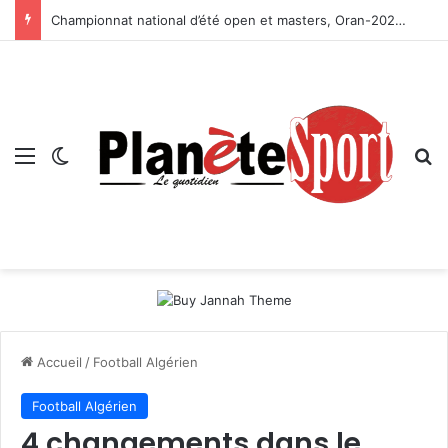
Championnat national d’été open et masters, Oran-2026 — Le CRB s’adjuge le titre
Menu
Switch skin
R
Accueil
/
Football Algérien
Football Algérien
4 changements dans le