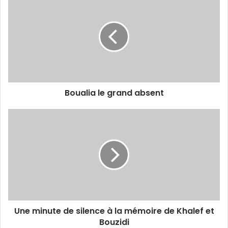
le
grand
absent
Boualia le grand absent
Une
minute
de
silence
à
la
mémoire
de
Khalef
Une minute de silence à la mémoire de Khalef et
et
Bouzidi
Bouzidi