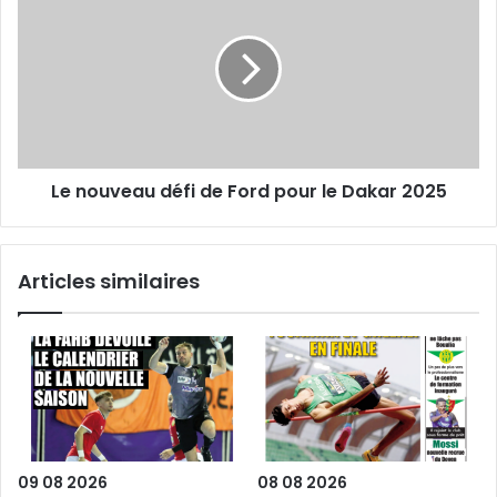
nouveau
défi
de
Ford
pour
le
Dakar
2025
Le nouveau défi de Ford pour le Dakar 2025
Articles similaires
09 08 2026
08 08 2026