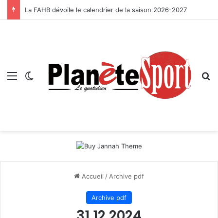
La FAHB dévoile le calendrier de la saison 2026-2027
Menu
Switch skin
R
Accueil
/
Archive pdf
Archive pdf
31 12 2024