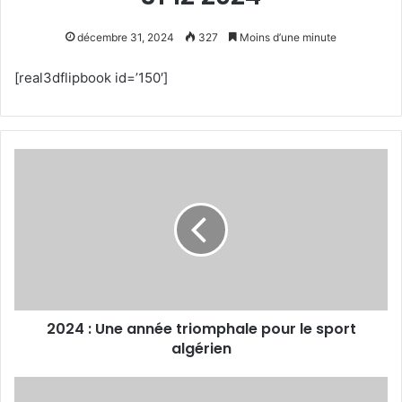
décembre 31, 2024
327
Moins d’une minute
[real3dflipbook id=’150′]
2024
:
Une
année
triomphale
pour
le
sport
algérien
2024 : Une année triomphale pour le sport
algérien
Le