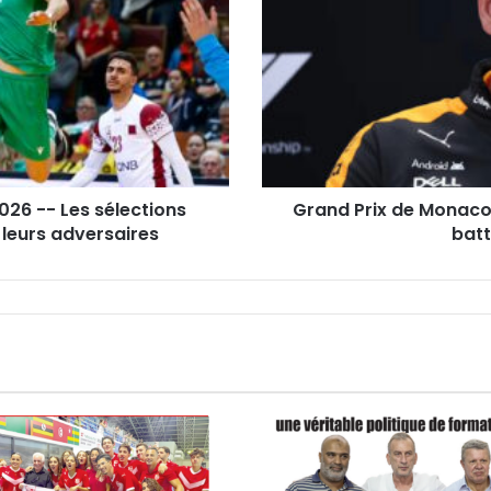
-
-
Pour
Stella,
Ferrari
sera
l’équipe
à
battre
26 -- Les sélections
Grand Prix de Monaco -
en
 leurs adversaires
batt
qualifications