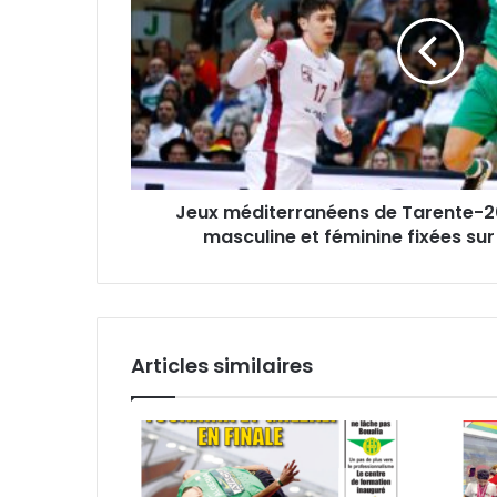
2026
-
-
Les
sélections
masculine
et
féminine
fixées
Jeux méditerranéens de Tarente-20
sur
masculine et féminine fixées sur
leurs
adversaires
Articles similaires