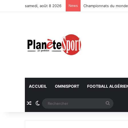
samedi, août 8 2026
News
Championnats du monde U
ACCUEIL
OMNISPORT
FOOTBALL ALGÉRIE
Article Aléatoire
Switch skin
Recherc