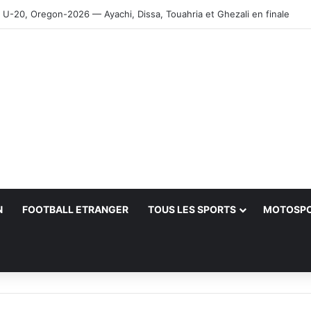
-20, Oregon-2026 — Ayachi, Dissa, Touahria et Ghezali en finale
N
FOOTBALL ETRANGER
TOUS LES SPORTS
MOTOSP
her