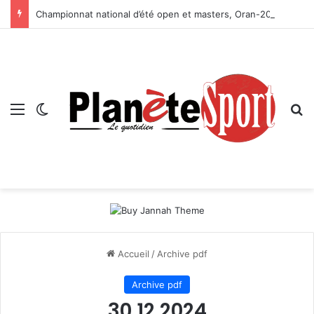
Championnat national d’été open et masters, Oran-2026 — Le CRB s’adjuge le titre
Menu
Switch skin
R
Accueil
/
Archive pdf
Archive pdf
30 12 2024