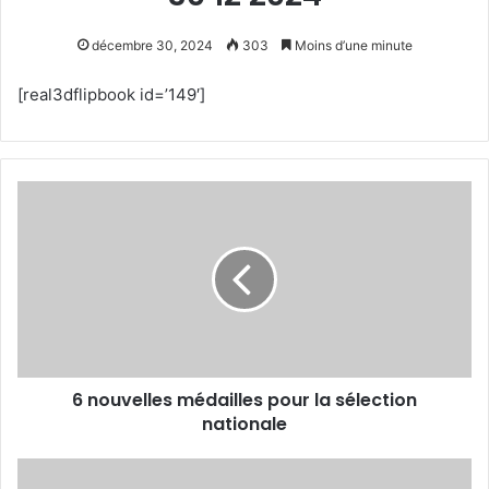
décembre 30, 2024
303
Moins d’une minute
[real3dflipbook id=’149′]
6
nouvelles
médailles
pour
la
sélection
nationale
6 nouvelles médailles pour la sélection
nationale
KTM,