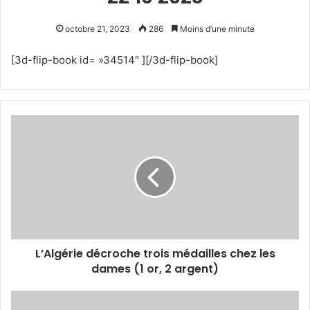
octobre 21, 2023
286
Moins d’une minute
[3d-flip-book id= »34514″ ][/3d-flip-book]
L’Algérie
décroche
trois
médailles
chez
les
dames
(1
or,
L’Algérie décroche trois médailles chez les
2
argent)
dames (1 or, 2 argent)
Les