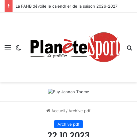
La FAHB dévoile le calendrier de la saison 2026-2027
Menu
Switch skin
R
Accueil
/
Archive pdf
Archive pdf
22 10 2023