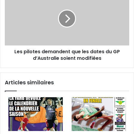
pilotes
demandent
que
les
dates
du
GP
d’Australie
Les pilotes demandent que les dates du GP
soient
modifiées
d’Australie soient modifiées
Articles similaires