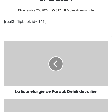
décembre 20, 2024
317
Moins d’une minute
[real3dflipbook id=’141′]
La
liste
élargie
de
Farouk
Dehili
dévoilée
La liste élargie de Farouk Dehili dévoilée
Mattias
Ekström