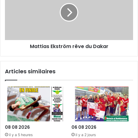
rêve
du
Dakar
Mattias Ekström rêve du Dakar
Articles similaires
08 08 2026
06 08 2026
il y a 5 heures
il y a 2 jours