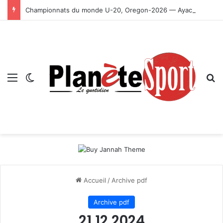
Championnats du monde U-20, Oregon-2026 — Ayachi, Dissa, Touahria et Ghezali en finale
Menu
Switch skin
R
Accueil
/
Archive pdf
Archive pdf
21 12 2024