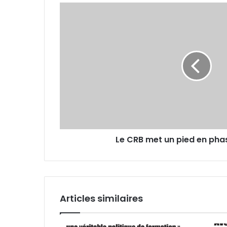
Le
CRB
met
un
pied
en
phase
de
poules
Le CRB met un pied en pha
Articles similaires