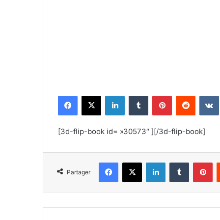
Facebook
X
Linkedin
Tumblr
Pinterest
Reddit
[3d-flip-book id= »30573″ ][/3d-flip-book]
Facebook
X
Linkedin
Tumblr
Pi
Partager