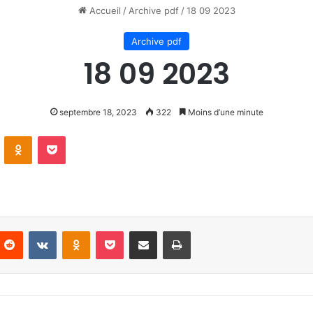
Accueil
/
Archive pdf
/
18 09 2023
Archive pdf
18 09 2023
septembre 18, 2023
322
Moins d’une minute
VKontakte
Odnoklassniki
Pocket
nterest
Reddit
VKontakte
Odnoklassniki
Pocket
Partager par email
Imprimer