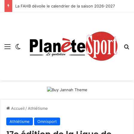
La FAHB dévoile le calendrier de la saison 2026-2027
Menu
Switch skin
R
Accueil
/
Athlétisme
Athlétisme
Omnisport