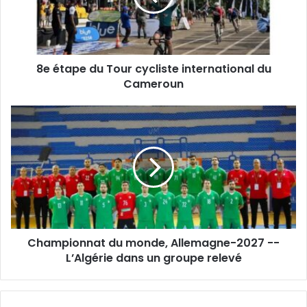
international
du
Cameroun
8e étape du Tour cycliste international du
Cameroun
Championnat
du
monde,
Allemagne-
2027
-
-
L’Algérie
dans
Championnat du monde, Allemagne-2027 --
un
groupe
L’Algérie dans un groupe relevé
relevé