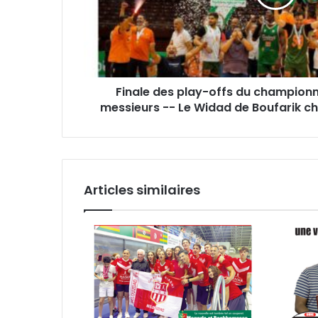
Superdivision,
messieurs
-
-
Le
Widad
Finale des play-offs du championn
de
messieurs -- Le Widad de Boufarik ch
Boufarik
champion
pour
la
11e
Articles similaires
fois