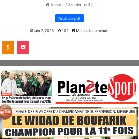
Accueil
/
Archive pdf
/
Archive pdf
juin 7, 2026
107
Moins d’une minute
VKontakte
Odnoklassniki
Pocket