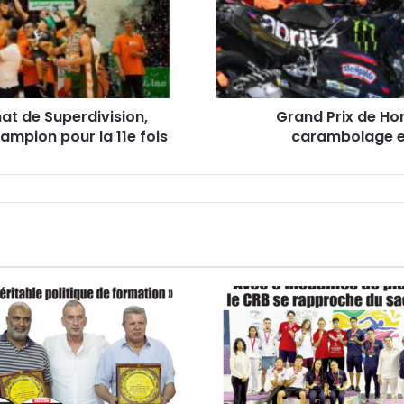
s’excuse
après
le
carambolage
et
écope
at de Superdivision,
Grand Prix de Hon
d’une
ampion pour la 11e fois
carambolage et
lourde
sanction