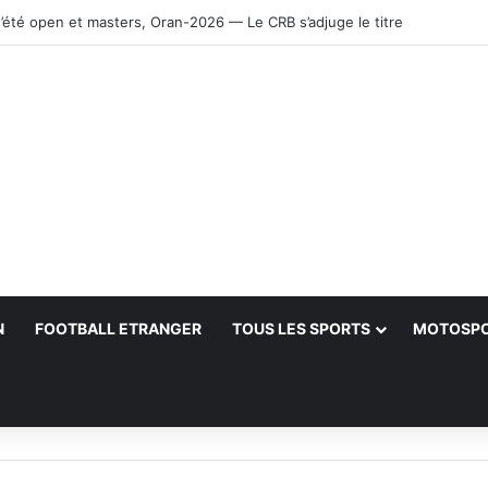
Petković et lance le processus de succession
N
FOOTBALL ETRANGER
TOUS LES SPORTS
MOTOSP
her