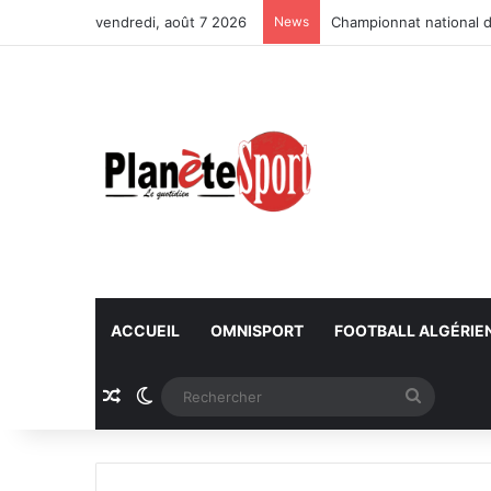
vendredi, août 7 2026
News
La FAF tourne la page 
ACCUEIL
OMNISPORT
FOOTBALL ALGÉRIE
Article Aléatoire
Switch skin
Recherc