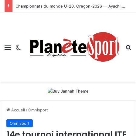
Championnats du monde U-20, Oregon-2026 — Ayachi, Dissa, Touahria et Ghezali en finale
Menu
Switch skin
R
Accueil
/
Omnisport
Omnisport
14e tournoi international ITF