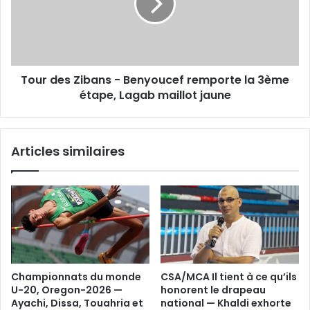
Benyoucef
remporte
la
3ème
étape,
Tour des Zibans - Benyoucef remporte la 3ème
Lagab
maillot
étape, Lagab maillot jaune
jaune
Articles similaires
Championnats du monde
CSA/MCA Il tient à ce qu’ils
U-20, Oregon-2026 —
honorent le drapeau
Ayachi, Dissa, Touahria et
national — Khaldi exhorte