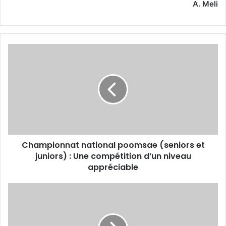
A. Meli
Championnat
national
poomsae
(seniors
et
juniors)
:
Une
compétition
Championnat national poomsae (seniors et
d’un
niveau
juniors) : Une compétition d’un niveau
appréciable
appréciable
Tour
des
Zibans
-