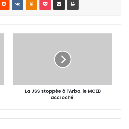
La
JSS
stoppée
à
l’Arba,
le
MCEB
accroché
La JSS stoppée à l’Arba, le MCEB
accroché