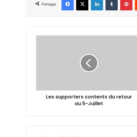
Partager
Les
supporters
contents
du
retour
au
5-
Juillet
Les supporters contents du retour
au 5-Juillet