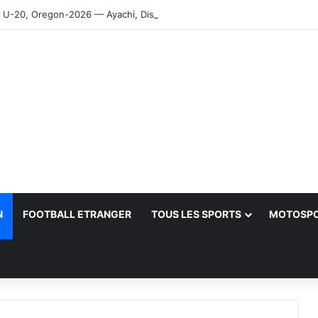
-20, Oregon-2026 — Ayachi, Dissa, Touahria et Ghezali en finale
N
FOOTBALL ETRANGER
TOUS LES SPORTS
MOTOSP
her