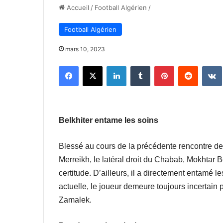
Accueil
/
Football Algérien
/
Football Algérien
mars 10, 2023
Facebook
X
Linkedin
Tumblr
Pinterest
Reddit
Belkhiter entame les soins
Blessé au cours de la précédente rencontre de
Merreikh, le latéral droit du Chabab, Mokhtar B
certitude. D’ailleurs, il a directement entamé l
actuelle, le joueur demeure toujours incertain
Zamalek.