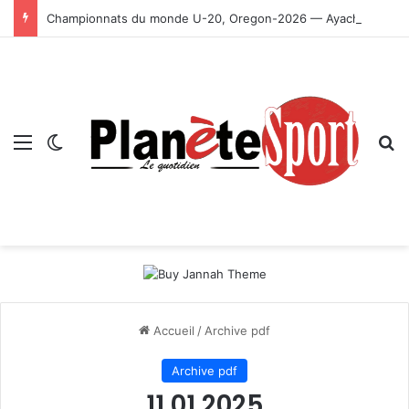
Championnats du monde U-20, Oregon-2026 — Ayachi, Dissa, Touahria et Ghezali en finale
Menu
Switch skin
R
Accueil
/
Archive pdf
Archive pdf
11 01 2025