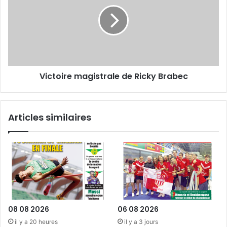
de
Ricky
Brabec
Victoire magistrale de Ricky Brabec
Articles similaires
08 08 2026
06 08 2026
il y a 20 heures
il y a 3 jours