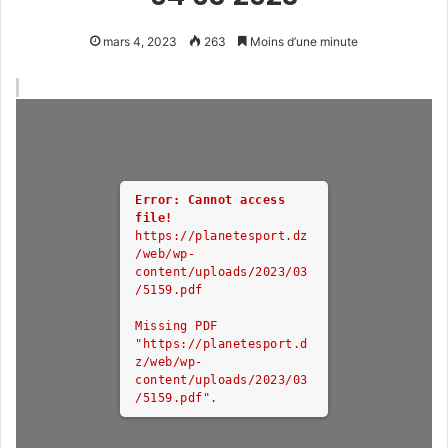
mars 4, 2023
263
Moins d’une minute
Error: Cannot access
file!
https://planetesport.dz
/web/wp-
content/uploads/2023/03
/5159.pdf
Missing PDF
"https://planetesport.d
z/web/wp-
content/uploads/2023/03
/5159.pdf".