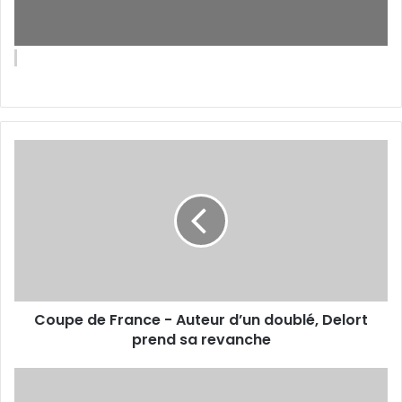
Coupe
de
France
-
Auteur
d’un
doublé,
Delort
prend
Coupe de France - Auteur d’un doublé, Delort
sa
revanche
prend sa revanche
IndyCar
: