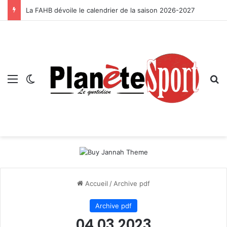
La FAHB dévoile le calendrier de la saison 2026-2027
Menu
Switch skin
R
Accueil
/
Archive pdf
Archive pdf
04 03 2023