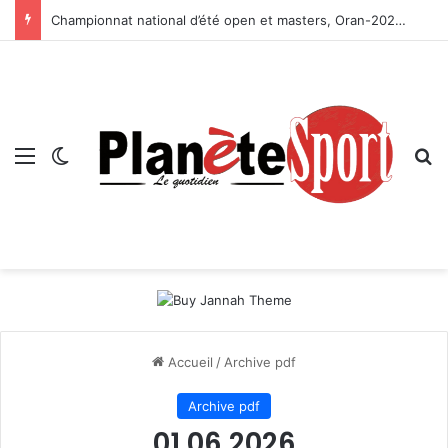
Championnat national d’été open et masters, Oran-2026 — Le CRB s’adjuge le titre
Menu
Switch skin
R
Accueil
/
Archive pdf
Archive pdf
01 06 2026