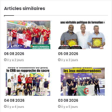
»
beaucoup
Articles similaires
à
Mercedes
»
06 08 2026
05 08 2026
il y a 2 jours
il y a 3 jours
04 08 2026
03 08 2026
il y a 4 jours
il y a 5 jours