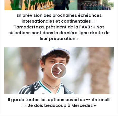
continentales
-
En prévision des prochaines échéances
-
Tamadertaza,
internationales et continentales --
président
Tamadertaza, président de la FAVB : « Nos
de
sélections sont dans la dernière ligne droite de
la
leur préparation »
FAVB
:
Il
«
garde
Nos
toutes
sélections
les
sont
options
dans
ouvertes
la
-
dernière
-
ligne
Antonelli
droite
Il garde toutes les options ouvertes -- Antonelli
:
de
«
: « Je dois beaucoup à Mercedes »
leur
Je
préparation
dois