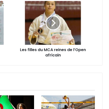
Les
filles
du
MCA
reines
de
l’Open
africain
Les filles du MCA reines de l’Open
africain