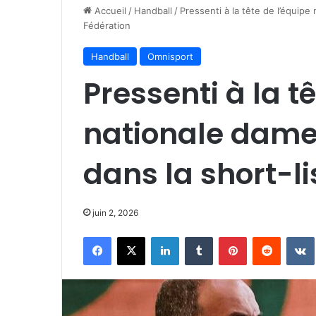
Accueil
/
Handball
/
Pressenti à la tête de l’équipe
Fédération
Handball
Omnisport
Pressenti à la t
nationale dame
dans la short-li
juin 2, 2026
Facebook
X
Linkedin
Tumblr
Pinterest
Reddit