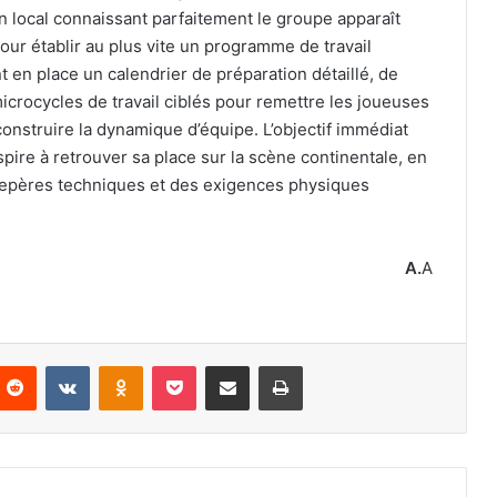
n local connaissant parfaitement le groupe apparaît
ur établir au plus vite un programme de travail
t en place un calendrier de préparation détaillé, de
crocycles de travail ciblés pour remettre les joueuses
construire la dynamique d’équipe. L’objectif immédiat
pire à retrouver sa place sur la scène continentale, en
s repères techniques et des exigences physiques
A.
A
nterest
Reddit
VKontakte
Odnoklassniki
Pocket
Partager par email
Imprimer