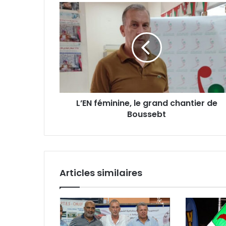
L’EN
féminine,
le
grand
chantier
de
Boussebt
L’EN féminine, le grand chantier de
Boussebt
Articles similaires