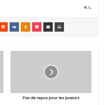
N. L.
nterest
Reddit
VKontakte
Odnoklassniki
Pocket
Partager par email
Imprimer
Pas
de
repos
pour
les
joueurs
Pas de repos pour les joueurs