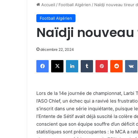
Accueil
/
Football Algérien
/
Naïdji nouveau tireur 
Football Algérien
Naïdji nouveau 
décembre 22, 2024
Facebook
X
Linkedin
Tumblr
Pinterest
Reddit
Lors de la 14e journée de championnat, Larbi T
l’ASO Chlef, un échec qui a ravivé les frustrat
s’inscrit dans une série inquiétante, puisque 
l’Entente de Sétif avait déjà suscité la colère 
conscient que son équipe souffre d’un déficit 
statistiques sont préoccupantes : le MCA a raté