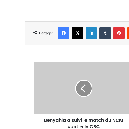
Facebook
X
Linkedin
Tumblr
Pi
Partager
Benyahia
a
suivi
le
match
du
NCM
contre
le
Benyahia a suivi le match du NCM
CSC
contre le CSC