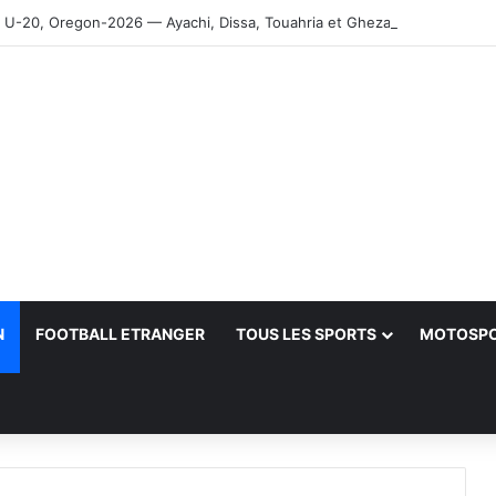
-20, Oregon-2026 — Ayachi, Dissa, Touahria et Ghezali en finale
N
FOOTBALL ETRANGER
TOUS LES SPORTS
MOTOSP
her