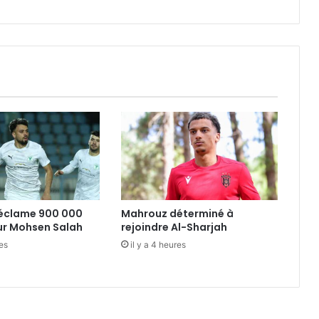
réclame 900 000
Mahrouz déterminé à
ur Mohsen Salah
rejoindre Al-Sharjah
res
il y a 4 heures