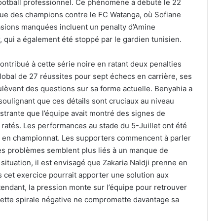
ootball professionnel. Ce phénomène a débuté le 22
Ligue des champions contre le FC Watanga, où Sofiane
asions manquées incluent un penalty d’Amine
qui a également été stoppé par le gardien tunisien.
ontribué à cette série noire en ratant deux penalties
global de 27 réussites pour sept échecs en carrière, ses
lèvent des questions sur sa forme actuelle. Benyahia a
 soulignant que ces détails sont cruciaux au niveau
rustrante que l’équipe avait montré des signes de
 ratés. Les performances au stade du 5-Juillet ont été
le en championnat. Les supporters commencent à parler
 les problèmes semblent plus liés à un manque de
 situation, il est envisagé que Zakaria Naïdji prenne en
ns cet exercice pourrait apporter une solution aux
tendant, la pression monte sur l’équipe pour retrouver
 cette spirale négative ne compromette davantage sa