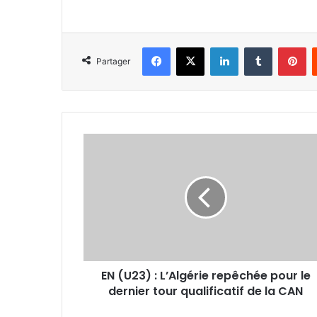
Facebook
X
Linkedin
Tumblr
Pi
Partager
EN
(U23)
:
L’Algérie
repêchée
pour
le
dernier
tour
EN (U23) : L’Algérie repêchée pour le
qualificatif
de
dernier tour qualificatif de la CAN
la