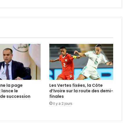
sa
situation
rne la page
Les Vertes fixées, la Côte
 lance le
d’Ivoire sur la route des demi-
 de succession
finales
il y a 2 jours