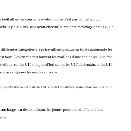
e football est en constante évolution. Ce n’est pas normal qu’un
ché il y a dix ans, sans avoir effectué le moindre recyclage depuis », a-t-
s différentes catégories d’âge travaillent presque en totale autonomie les
est faux. Ces entraîneurs forment les maillons d’une chaîne qu’il ne faut
s efforts, car les U15 d’aujourd’hui seront les U17 de demain, et les U19
ent pas s’ignorer les uns les autres. »
ve, semblable à celle de la FAF à Sidi Bel-Abbès, dans chacune des neuf
surcharge, car de cette façon, les jeunes pourront bénéficier d’une
nclu.