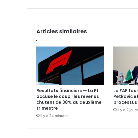
CAN
Articles similaires
Résultats financiers — La F1
La FAF tou
accuse le coup : les revenus
Petković et
chutent de 38% au deuxième
processus
trimestre
il y a 2 jours
il y a 24 minutes