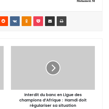
Mohamed. M
nterest
Reddit
VKontakte
Odnoklassniki
Pocket
Partager par email
Imprimer
Interdit
du
banc
en
Ligue
des
champions
d’Afrique
:
Interdit du banc en Ligue des
Hamdi
doit
champions d’Afrique : Hamdi doit
régulariser
régulariser sa situation