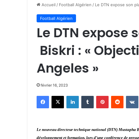
Accueil
/
Football Algérien
/
Le DTN expose son plan
Football Algérien
Le DTN expose s
Biskri : « Object
Angeles »
février 16, 2023
Facebook
X
Linkedin
Tumblr
Pinterest
Reddit
Le nouveau directeur technique national (DTN) Mustapha Bis
développement et formation, lors d’une conférence de press