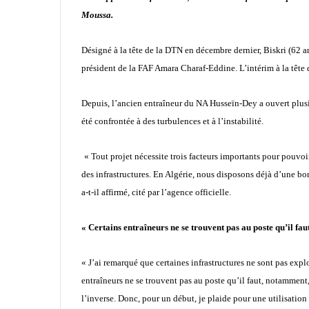
Moussa.
Désigné à la tête de la DTN en décembre dernier, Biskri (62 a
président de la FAF Amara Charaf-Eddine. L’intérim à la tête 
Depuis, l’ancien entraîneur du NA Husseïn-Dey a ouvert plusie
été confrontée à des turbulences et à l’instabilité.
« Tout projet nécessite trois facteurs importants pour pouvoir
des infrastructures. En Algérie, nous disposons déjà d’une bonn
a-t-il affirmé, cité par l’agence officielle.
« Certains entraîneurs ne se trouvent pas au poste qu’il fau
« J’ai remarqué que certaines infrastructures ne sont pas expl
entraîneurs ne se trouvent pas au poste qu’il faut, notamment,
l’inverse. Donc, pour un début, je plaide pour une utilisation 