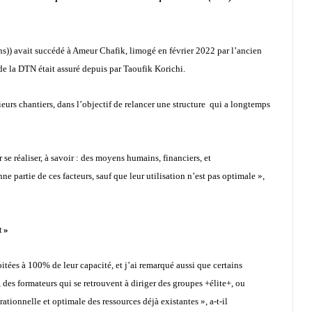
ns)) avait succédé à Ameur Chafik, limogé en février 2022 par l’ancien
de la DTN était assuré depuis par Taoufik Korichi.
urs chantiers, dans l’objectif de relancer une structure qui a longtemps
 se réaliser, à savoir : des moyens humains, financiers, et
e partie de ces facteurs, sauf que leur utilisation n’est pas optimale »,
t »
oitées à 100% de leur capacité, et j’ai remarqué aussi que certains
 des formateurs qui se retrouvent à diriger des groupes +élite+, ou
rationnelle et optimale des ressources déjà existantes », a-t-il