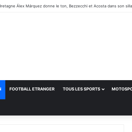
— Herbert : « McLaren sera la principale menace pour Antonelli et Me
N
FOOTBALL ETRANGER
TOUS LES SPORTS
MOTOSP
her