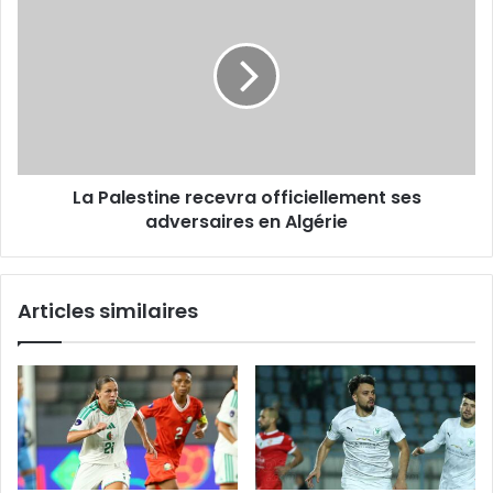
Palestine
recevra
officiellement
ses
adversaires
en
Algérie
La Palestine recevra officiellement ses
adversaires en Algérie
Articles similaires