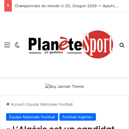
Championnats du monde U-20, Oregon-2026 — Ayachi, Dissa, Touahria et Ghezali en finale
Menu
Switch skin
R
Accueil
/
Equipe Nationale Football
Equipe Nationale Football
Football Algérien