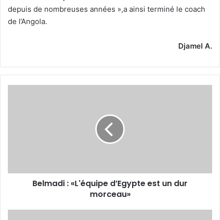
depuis de nombreuses années »,a ainsi terminé le coach
de l’Angola.
Djamel A.
Belmadi
:
«L'équipe
d’Egypte
est
un
dur
morceau»
Belmadi : «L'équipe d’Egypte est un dur
morceau»
La