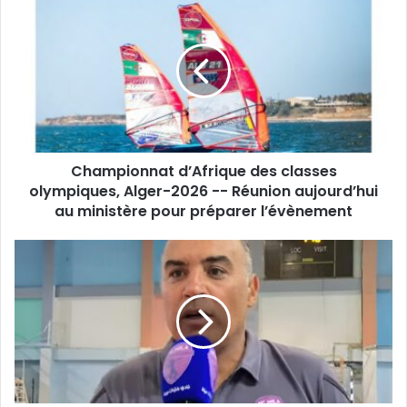
d’Afrique
des
classes
olympiques,
Alger-
2026
-
-
Championnat d’Afrique des classes
Réunion
aujourd’hui
olympiques, Alger-2026 -- Réunion aujourd’hui
au
au ministère pour préparer l’évènement
ministère
pour
Benahmed
préparer
:
l’évènement
«
Nous
avons
cru
en
nos
chances