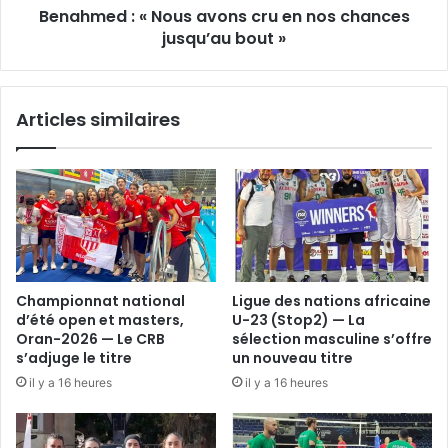
Benahmed : « Nous avons cru en nos chances
jusqu’au
bout
jusqu’au bout »
»
Articles similaires
Championnat national
Ligue des nations africaine
d’été open et masters,
U-23 (Stop2) — La
Oran-2026 — Le CRB
sélection masculine s’offre
s’adjuge le titre
un nouveau titre
il y a 16 heures
il y a 16 heures