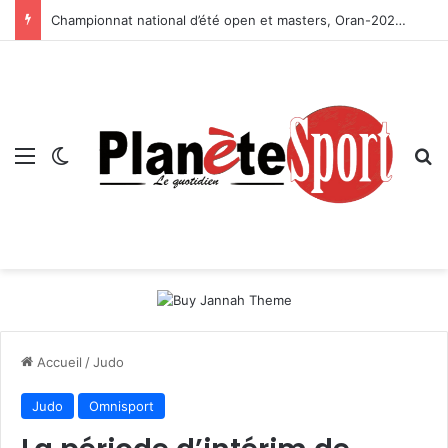
Championnat national d’été open et masters, Oran-2026 — Le CRB s’adjuge le titre
Menu
Switch skin
R
Accueil
/
Judo
Judo
Omnisport