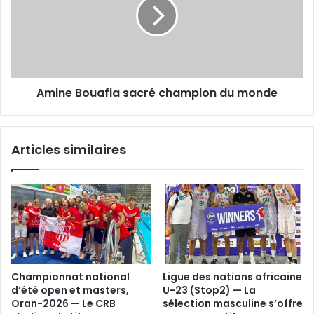
champion
du
monde
Amine Bouafia sacré champion du monde
Articles similaires
Championnat national
Ligue des nations africaine
d’été open et masters,
U-23 (Stop2) — La
Oran-2026 — Le CRB
sélection masculine s’offre