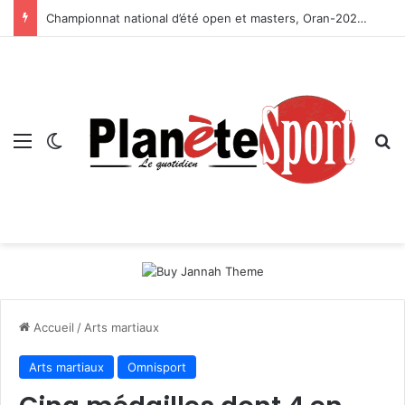
Championnat national d’été open et masters, Oran-2026 — Le CRB s’adjuge le titre
Menu
Switch skin
R
Accueil
/
Arts martiaux
Arts martiaux
Omnisport