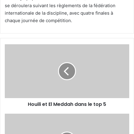
se déroulera suivant les règlements de la fédération
internationale de la discipline, avec quatre finales à
chaque journée de compétition.
Houili
et
El
Meddah
dans
le
top
5
Houili et El Meddah dans le top 5
Amine
Bouafia
sacré