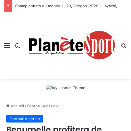
Championnats du monde U-20, Oregon-2026 — Ayachi, Dissa, Touahria et Ghezali en finale
Menu
Switch skin
R
Accueil
/
Football Algérien
Football Algérien
Beaumelle profitera de