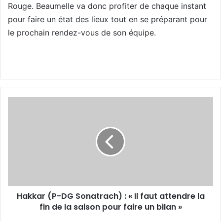
Rouge. Beaumelle va donc profiter de chaque instant
pour faire un état des lieux tout en se préparant pour
le prochain rendez-vous de son équipe.
Hakkar
(P-
DG
Sonatrach)
: « Il
faut
attendre
la
fin
Hakkar (P-DG Sonatrach) : « Il faut attendre la
de
la
fin de la saison pour faire un bilan »
saison