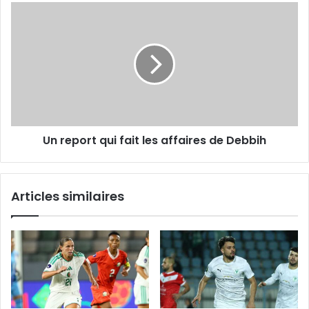
pour
Un
faire
report
un
qui
bilan »
fait
les
affaires
de
Debbih
Un report qui fait les affaires de Debbih
Articles similaires