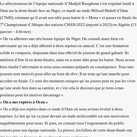
Le sélectionneur de l’équipe nationale A’ Madjid Bougherra s’est exprimé lundi à
Oran sur la demi-finale face au Niger, ce mardi au stade Miloud-Hadefi d’Oran
(17h00), estimant qu’il avait son idée pour battre le « Mena » et passer en finale du
e
7
Championnat d’Afrique des nations CHAN-2022 (reporté à 2023) en Algérie (13
janvier – 4 février) :
« On va affronter une très bonne équipe du Niger. On connaît assez bien cet
adversaire qu’on a déjà affronté à deux reprises en amical. C’est une formation
solide et compacte, disposant dans leur effectif de joueurs de grand gabarit. Ils
méritent d’être là en demi-finales, mais on a notre idée pour les battre. Nous avons
bien étudié l’adversaire et nous nous sommes préparés en conséquence. Tous mes
joueurs sont motivés pour aller au bout du rêve. Il ne reste qu’une marche pour
accéder en finale. Ce sont des moments uniques qu’un joueur peut ne pas les vivre
qu’une seule fois dans sa carrière, et c’est cela le discours que je tiens à mes
poulains pour les motiver davantage ».
« On a nos repères à Oran »
« On a déjà nos repères dans ce stade d’Oran où nous avions évolué à deux
reprises. Le fait qu’on va joué devant un stade archicomble est une motivation
supplémentaire pour nous. Et puis, on connait tous l’engouement du public
oranais pour son équipe nationale. La preuve, les billets de cette demi-finale ont